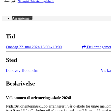
Arrangør:
Nidarøst Orienteringsklubb
Arrangement
Tid
Onsdag 22. mai 2024 18:00 - 19:00
Del arrangeme
Sted
Lohove
,
Trondheim
Vis ka
Beskrivelse
Velkommen til orienterings-skole 2024!
Nidarøst orienteringsklubb arrangerer i vår o-skole for unge mello
(ca) 9 og 13 år. O-skolen vil gå over 3 onsdager (15. mai, 22. mai 