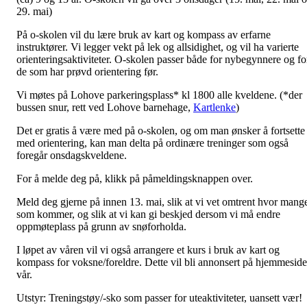
29. mai)
På o-skolen vil du lære bruk av kart og kompass av erfarne
instruktører. Vi legger vekt på lek og allsidighet, og vil ha varierte
orienteringsaktiviteter. O-skolen passer både for nybegynnere og fo
de som har prøvd orientering før.
Vi møtes på Lohove parkeringsplass* kl 1800 alle kveldene. (*der
bussen snur, rett ved Lohove barnehage,
Kartlenke
)
Det er gratis å være med på o-skolen, og om man ønsker å fortsette
med orientering, kan man delta på ordinære treninger som også
foregår onsdagskveldene.
For å melde deg på, klikk på påmeldingsknappen over.
Meld deg gjerne på innen 13. mai, slik at vi vet omtrent hvor mang
som kommer, og slik at vi kan gi beskjed dersom vi må endre
oppmøteplass på grunn av snøforholda.
I løpet av våren vil vi også arrangere et kurs i bruk av kart og
kompass for voksne/foreldre. Dette vil bli annonsert på hjemmesid
vår.
Utstyr: Treningstøy/-sko som passer for uteaktiviteter, uansett vær!