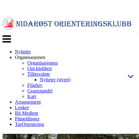
Veksle
navigasjon
Nyheter
Organisasjonen
Organisasjonen
Om klubben
Tillitsvalgte
Nyheter (styret)
Filarkiv
Grasrotandel
Kart
Arrangement
Lenker
Bli Medlem
Påmeldinger
TurOrientering