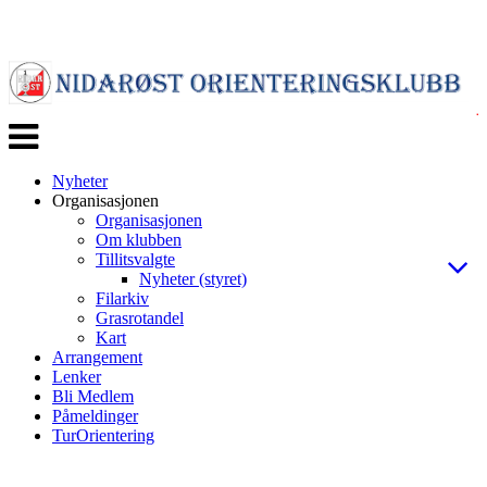
Veksle
navigasjon
Nyheter
Organisasjonen
Organisasjonen
Om klubben
Tillitsvalgte
Nyheter (styret)
Filarkiv
Grasrotandel
Kart
Arrangement
Lenker
Bli Medlem
Påmeldinger
TurOrientering