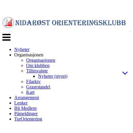
Veksle
navigasjon
Nyheter
Organisasjonen
Organisasjonen
Om klubben
Tillitsvalgte
Nyheter (styret)
Filarkiv
Grasrotandel
Kart
Arrangement
Lenker
Bli Medlem
Påmeldinger
TurOrientering