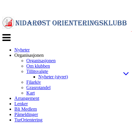
Veksle
navigasjon
Nyheter
Organisasjonen
Organisasjonen
Om klubben
Tillitsvalgte
Nyheter (styret)
Filarkiv
Grasrotandel
Kart
Arrangement
Lenker
Bli Medlem
Påmeldinger
TurOrientering