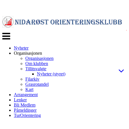
Veksle
navigasjon
Nyheter
Organisasjonen
Organisasjonen
Om klubben
Tillitsvalgte
Nyheter (styret)
Filarkiv
Grasrotandel
Kart
Arrangement
Lenker
Bli Medlem
Påmeldinger
TurOrientering