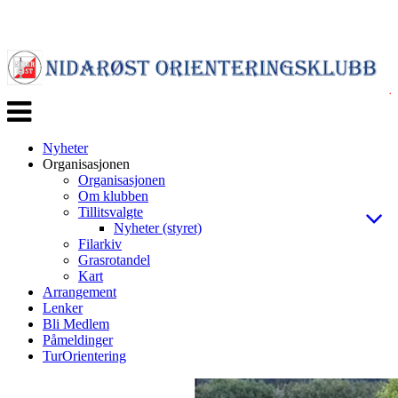
Veksle
navigasjon
Nyheter
Organisasjonen
Organisasjonen
Om klubben
Tillitsvalgte
Nyheter (styret)
Filarkiv
Grasrotandel
Kart
Arrangement
Lenker
Bli Medlem
Påmeldinger
TurOrientering