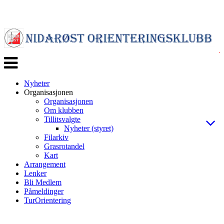
Veksle
navigasjon
Nyheter
Organisasjonen
Organisasjonen
Om klubben
Tillitsvalgte
Nyheter (styret)
Filarkiv
Grasrotandel
Kart
Arrangement
Lenker
Bli Medlem
Påmeldinger
TurOrientering