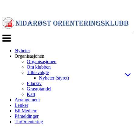
Veksle
navigasjon
Nyheter
Organisasjonen
Organisasjonen
Om klubben
Tillitsvalgte
Nyheter (styret)
Filarkiv
Grasrotandel
Kart
Arrangement
Lenker
Bli Medlem
Påmeldinger
TurOrientering