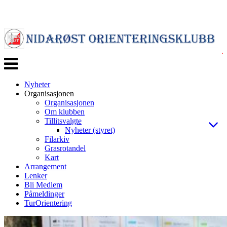
Veksle
navigasjon
Nyheter
Organisasjonen
Organisasjonen
Om klubben
Tillitsvalgte
Nyheter (styret)
Filarkiv
Grasrotandel
Kart
Arrangement
Lenker
Bli Medlem
Påmeldinger
TurOrientering