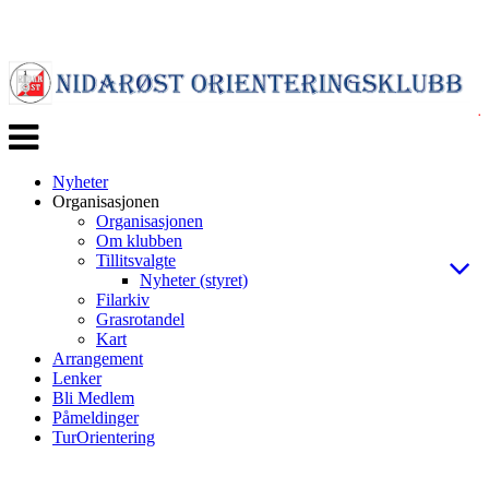
Veksle
navigasjon
Nyheter
Organisasjonen
Organisasjonen
Om klubben
Tillitsvalgte
Nyheter (styret)
Filarkiv
Grasrotandel
Kart
Arrangement
Lenker
Bli Medlem
Påmeldinger
TurOrientering