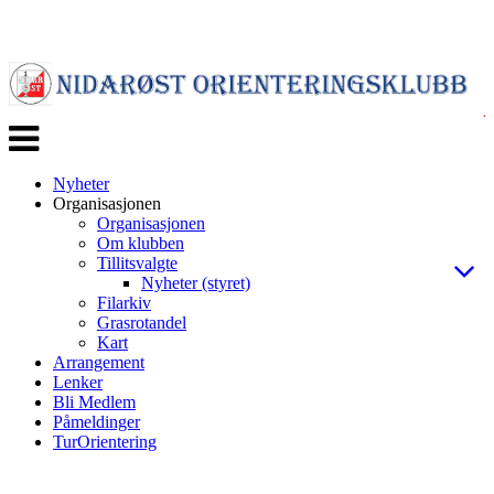
Veksle
navigasjon
Nyheter
Organisasjonen
Organisasjonen
Om klubben
Tillitsvalgte
Nyheter (styret)
Filarkiv
Grasrotandel
Kart
Arrangement
Lenker
Bli Medlem
Påmeldinger
TurOrientering