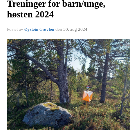
Treninger for barn/unge,
høsten 2024
Postet av
Øystein Grøvlen
den
30. aug 2024