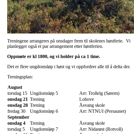
Treningene arrangeres på onsdager frem til skolenes høstferie. Vi
planlegger også et par arrangement etter høstferien.
Oppmøte er kl 1800, og vi holder på ca 1 time.
Det er flere ungdomsløp i høst og vi oppfordrer alle til å delta der.
Treningsplan:
August
torsdag 15
Ungdomsløp 5
Arr: Trollelg (Sørem)
onsdag 21
Trening
Lohove
onsdag 28
Trening
Åsvang skole
fredag 30
Ungdomsløp 6
Arr: NTNUI (Persaunet)
September
onsdag 4
Trening
Åsvang skole
torsdag 5
Ungdomsløp 7
Arr: Nidarøst (Rotvoll)