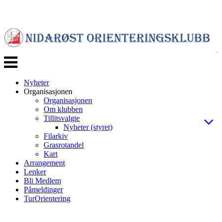
Veksle
navigasjon
Nyheter
Organisasjonen
Organisasjonen
Om klubben
Tillitsvalgte
Nyheter (styret)
Filarkiv
Grasrotandel
Kart
Arrangement
Lenker
Bli Medlem
Påmeldinger
TurOrientering