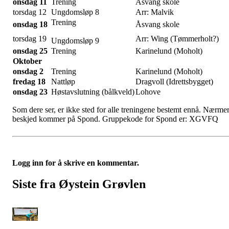
onsdag 11
Trening
Åsvang skole
torsdag 12
Ungdomsløp 8
Arr: Malvik
Trening
onsdag 18
Åsvang skole
torsdag 19
Arr: Wing (Tømmerholt?)
Ungdomsløp 9
onsdag 25
Trening
Karinelund (Moholt)
Oktober
onsdag 2
Trening
Karinelund (Moholt)
fredag 18
Nattløp
Dragvoll (Idrettsbygget)
onsdag 23
Høstavslutning (bålkveld)
Lohove
Som dere ser, er ikke sted for alle treningene bestemt ennå. Nærme
beskjed kommer på Spond. Gruppekode for Spond er: XGVFQ
Logg inn for å skrive en kommentar.
Siste fra Øystein Grøvlen