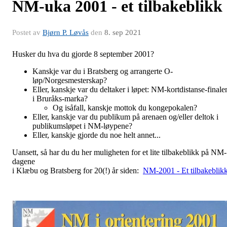
NM-uka 2001 - et tilbakeblikk
Postet av
Bjørn P. Løvås
den
8. sep 2021
Husker du hva du gjorde 8 september 2001?
Kanskje var du i Bratsberg og arrangerte O-
løp/Norgesmesterskap?
Eller, kanskje var du deltaker i løpet: NM-kortdistanse-finale
i Bruråks-marka?
Og isåfall, kanskje mottok du kongepokalen?
Eller, kanskje var du publikum på arenaen og/eller deltok i
publikumsløpet i NM-løypene?
Eller, kanskje gjorde du noe helt annet...
Uansett, så har du du her muligheten for et lite tilbakeblikk på NM-
dagene
i Klæbu og Bratsberg for 20(!) år siden:
NM-2001 - Et tilbakeblik