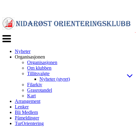
Veksle
navigasjon
Nyheter
Organisasjonen
Organisasjonen
Om klubben
Tillitsvalgte
Nyheter (styret)
Filarkiv
Grasrotandel
Kart
Arrangement
Lenker
Bli Medlem
Påmeldinger
TurOrientering