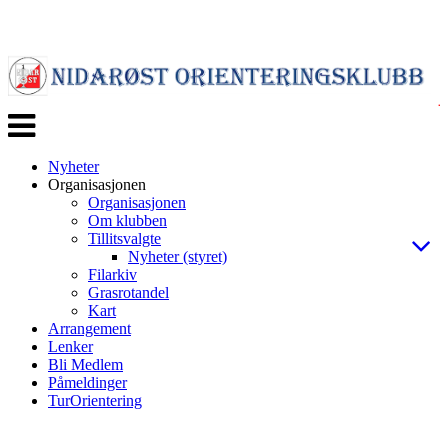
Veksle
navigasjon
Nyheter
Organisasjonen
Organisasjonen
Om klubben
Tillitsvalgte
Nyheter (styret)
Filarkiv
Grasrotandel
Kart
Arrangement
Lenker
Bli Medlem
Påmeldinger
TurOrientering