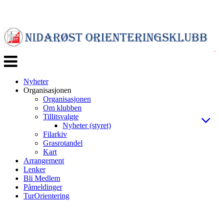
Veksle
navigasjon
Nyheter
Organisasjonen
Organisasjonen
Om klubben
Tillitsvalgte
Nyheter (styret)
Filarkiv
Grasrotandel
Kart
Arrangement
Lenker
Bli Medlem
Påmeldinger
TurOrientering