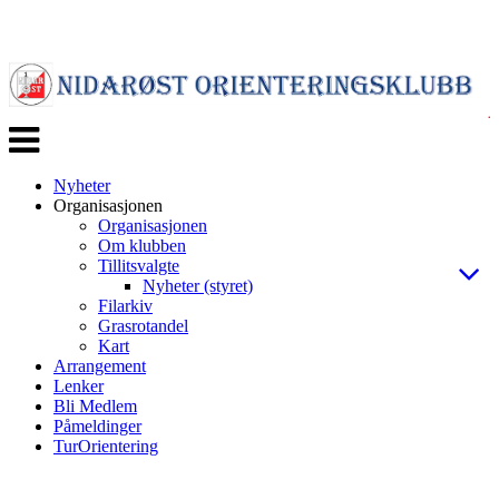
Veksle
navigasjon
Nyheter
Organisasjonen
Organisasjonen
Om klubben
Tillitsvalgte
Nyheter (styret)
Filarkiv
Grasrotandel
Kart
Arrangement
Lenker
Bli Medlem
Påmeldinger
TurOrientering