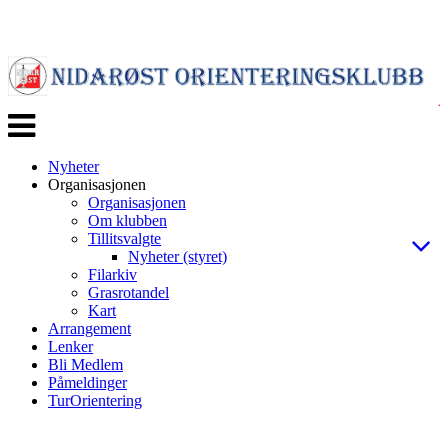
Veksle
navigasjon
Nyheter
Organisasjonen
Organisasjonen
Om klubben
Tillitsvalgte
Nyheter (styret)
Filarkiv
Grasrotandel
Kart
Arrangement
Lenker
Bli Medlem
Påmeldinger
TurOrientering