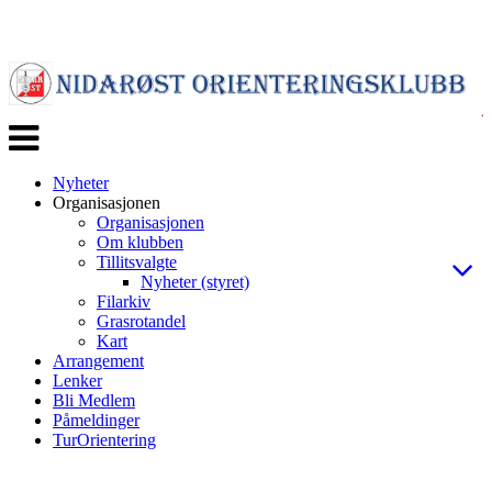
Veksle
navigasjon
Nyheter
Organisasjonen
Organisasjonen
Om klubben
Tillitsvalgte
Nyheter (styret)
Filarkiv
Grasrotandel
Kart
Arrangement
Lenker
Bli Medlem
Påmeldinger
TurOrientering