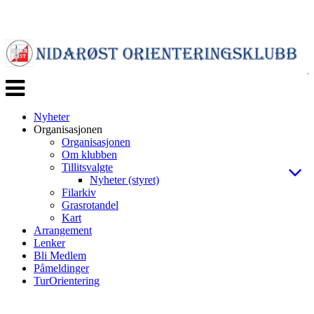
Veksle
navigasjon
Nyheter
Organisasjonen
Organisasjonen
Om klubben
Tillitsvalgte
Nyheter (styret)
Filarkiv
Grasrotandel
Kart
Arrangement
Lenker
Bli Medlem
Påmeldinger
TurOrientering