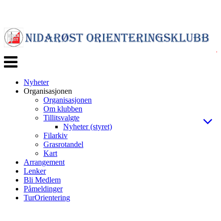
Veksle
navigasjon
Nyheter
Organisasjonen
Organisasjonen
Om klubben
Tillitsvalgte
Nyheter (styret)
Filarkiv
Grasrotandel
Kart
Arrangement
Lenker
Bli Medlem
Påmeldinger
TurOrientering