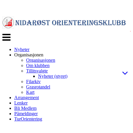
Veksle
navigasjon
Nyheter
Organisasjonen
Organisasjonen
Om klubben
Tillitsvalgte
Nyheter (styret)
Filarkiv
Grasrotandel
Kart
Arrangement
Lenker
Bli Medlem
Påmeldinger
TurOrientering