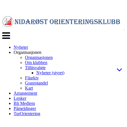
Veksle
navigasjon
Nyheter
Organisasjonen
Organisasjonen
Om klubben
Tillitsvalgte
Nyheter (styret)
Filarkiv
Grasrotandel
Kart
Arrangement
Lenker
Bli Medlem
Påmeldinger
TurOrientering