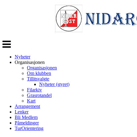
Veksle
navigasjon
Nyheter
Organisasjonen
Organisasjonen
Om klubben
Tillitsvalgte
Nyheter (styret)
Filarkiv
Grasrotandel
Kart
Arrangement
Lenker
Bli Medlem
Påmeldinger
TurOrientering