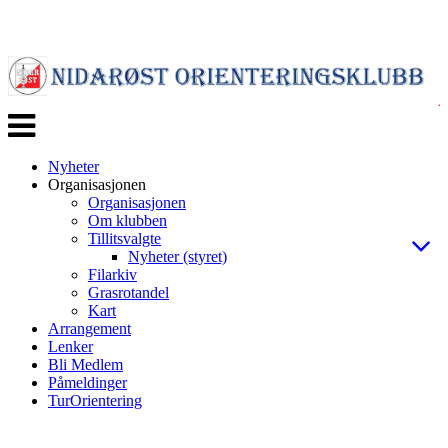
Veksle
navigasjon
Nyheter
Organisasjonen
Organisasjonen
Om klubben
Tillitsvalgte
Nyheter (styret)
Filarkiv
Grasrotandel
Kart
Arrangement
Lenker
Bli Medlem
Påmeldinger
TurOrientering