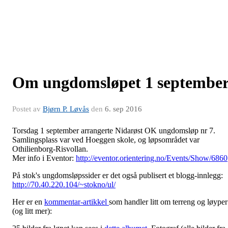
Om ungdomsløpet 1 septembe
Postet av
Bjørn P. Løvås
den
6. sep 2016
Torsdag 1 september arrangerte Nidarøst OK ungdomsløp nr 7.
Samlingsplass var ved Hoeggen skole, og løpsområdet var
Othilienborg-Risvollan.
Mer info i Eventor:
http://eventor.orientering.no/Events/Show/6860
På stok's ungdomsløpssider er det også publisert et blogg-innlegg:
http://70.40.220.104/~stokno/ul/
Her er en
kommentar-artikkel
som handler litt om terreng og løyper
(og litt mer):