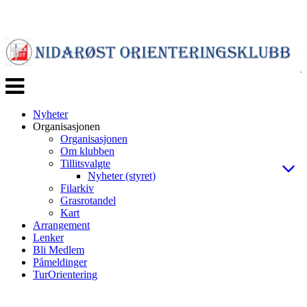
Veksle
navigasjon
Nyheter
Organisasjonen
Organisasjonen
Om klubben
Tillitsvalgte
Nyheter (styret)
Filarkiv
Grasrotandel
Kart
Arrangement
Lenker
Bli Medlem
Påmeldinger
TurOrientering