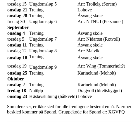
torsdag 15
Ungdomsløp 5
Arr: Trollelg (Sørem)
onsdag 21
Trening
Lohove
onsdag 28
Trening
Åsvang skole
fredag 30
Ungdomsløp 6
Arr: NTNUI (Persaunet)
September
onsdag 4
Trening
Åsvang skole
torsdag 5
Ungdomsløp 7
Arr: Nidarøst (Rotvoll)
onsdag 11
Trening
Åsvang skole
torsdag 12
Ungdomsløp 8
Arr: Malvik
Trening
onsdag 18
Åsvang skole
torsdag 19
Arr: Wing (Tømmerholt?)
Ungdomsløp 9
onsdag 25
Trening
Karinelund (Moholt)
Oktober
onsdag 2
Trening
Karinelund (Moholt)
fredag 18
Nattløp
Dragvoll (Idrettsbygget)
onsdag 23
Høstavslutning (bålkveld)
Lohove
Som dere ser, er ikke sted for alle treningene bestemt ennå. Nærme
beskjed kommer på Spond. Gruppekode for Spond er: XGVFQ