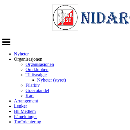
Veksle
navigasjon
Nyheter
Organisasjonen
Organisasjonen
Om klubben
Tillitsvalgte
Nyheter (styret)
Filarkiv
Grasrotandel
Kart
Arrangement
Lenker
Bli Medlem
Påmeldinger
TurOrientering