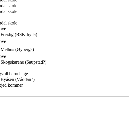
ndal skole
ndal skole
ndal skole
ove
 Freidig (BSK-hytta)
ove
 Melhus (Øyberga)
ove
 Skogskarene (Saupstad?)
voll barnehage
: Byåsen (Våddan?)
kjed kommer