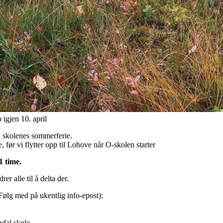
igjen 10. april
l skolenes sommerferie.
, før vi flytter opp til Lohove når O-skolen starter
1 time.
er alle til å delta der.
ølg med på ukentlig info-epost):
ndal skole