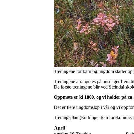
Treningene for barn og ungdom starter opp 
Treningene arrangeres på onsdager frem ti
De første treningene blir ved Steindal skole
Oppmøte er kl 1800, og vi holder på ca 
Det er flere ungdomsløp i vår og vi oppfordr
Treningsplan (Endringer kan forekomme. F
April
onsdag 10
Trening
Stei