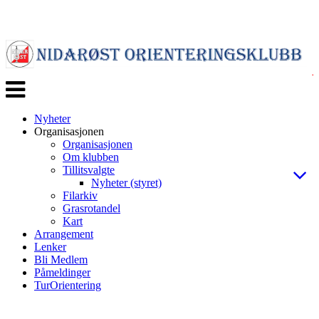
Veksle
navigasjon
Nyheter
Organisasjonen
Organisasjonen
Om klubben
Tillitsvalgte
Nyheter (styret)
Filarkiv
Grasrotandel
Kart
Arrangement
Lenker
Bli Medlem
Påmeldinger
TurOrientering