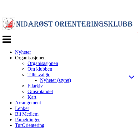
Veksle
navigasjon
Nyheter
Organisasjonen
Organisasjonen
Om klubben
Tillitsvalgte
Nyheter (styret)
Filarkiv
Grasrotandel
Kart
Arrangement
Lenker
Bli Medlem
Påmeldinger
TurOrientering