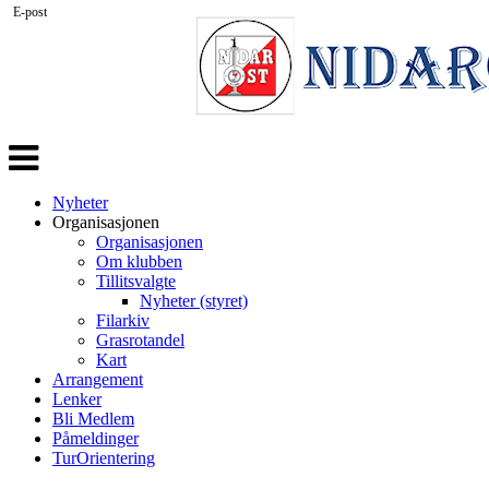
E-post
Veksle
navigasjon
Nyheter
Organisasjonen
Organisasjonen
Om klubben
Tillitsvalgte
Nyheter (styret)
Filarkiv
Grasrotandel
Kart
Arrangement
Lenker
Bli Medlem
Påmeldinger
TurOrientering