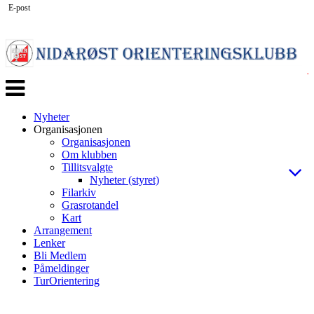
E-post
Veksle
navigasjon
Nyheter
Organisasjonen
Organisasjonen
Om klubben
Tillitsvalgte
Nyheter (styret)
Filarkiv
Grasrotandel
Kart
Arrangement
Lenker
Bli Medlem
Påmeldinger
TurOrientering