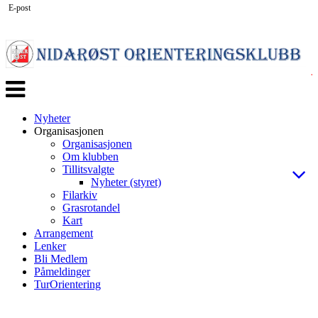
E-post
Veksle
navigasjon
Nyheter
Organisasjonen
Organisasjonen
Om klubben
Tillitsvalgte
Nyheter (styret)
Filarkiv
Grasrotandel
Kart
Arrangement
Lenker
Bli Medlem
Påmeldinger
TurOrientering