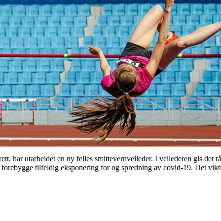
t, har utarbeidet en ny felles smittevernveileder. I veilederen gis det 
 forebygge tilfeldig eksponering for og spredning av covid-19. Det vikti