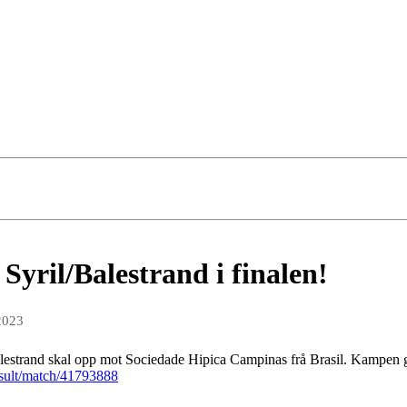
yril/Balestrand i finalen!
2023
Balestrand skal opp mot Sociedade Hipica Campinas frå Brasil. Kampen g
esult/match/41793888