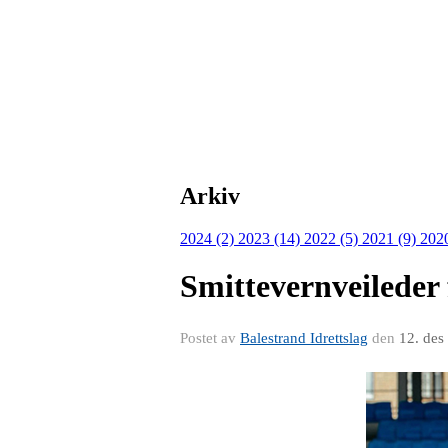
Arkiv
2024 (2)
2023 (14)
2022 (5)
2021 (9)
202
Smittevernveileder 
Postet av
Balestrand Idrettslag
den
12. des