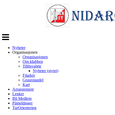
Veksle
navigasjon
Nyheter
Organisasjonen
Organisasjonen
Om klubben
Tillitsvalgte
Nyheter (styret)
Filarkiv
Grasrotandel
Kart
Arrangement
Lenker
Bli Medlem
Påmeldinger
TurOrientering