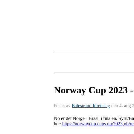
Norway Cup 2023 - S
Postet av
Balestrand Idrettslag
den
4. aug 
No er det Norge - Brasil i finalen. Syril/
her:
https://norwaycup.cups.nu/2023,nb/r